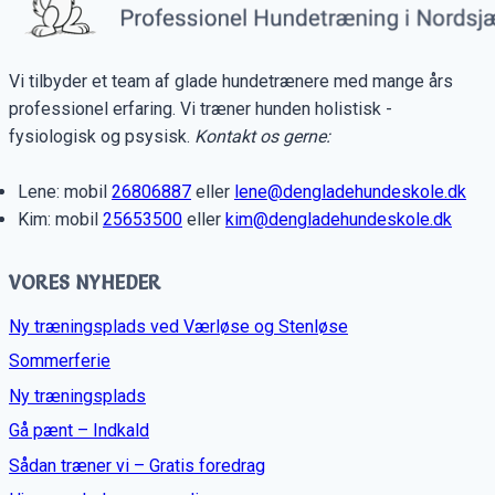
Vi tilbyder et team af glade hundetrænere med mange års
professionel erfaring. Vi træner hunden holistisk -
fysiologisk og psysisk.
Kontakt os gerne:
Lene: mobil
26806887
eller
lene@dengladehundeskole.dk
Kim: mobil
25653500
eller
kim@dengladehundeskole.dk
VORES NYHEDER
Ny træningsplads ved Værløse og Stenløse
Sommerferie
Ny træningsplads
Gå pænt – Indkald
Sådan træner vi – Gratis foredrag