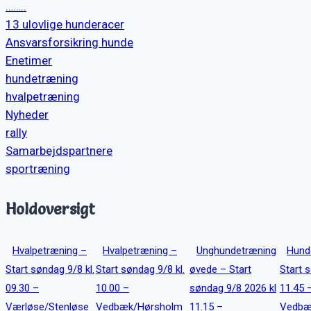
……..
13 ulovlige hunderacer
Ansvarsforsikring hunde
Enetimer
hundetræning
hvalpetræning
Nyheder
rally
Samarbejdspartnere
sportræning
Holdoversigt
Hvalpetræning –
Hvalpetræning –
Unghundetræning
Hund
Start søndag 9/8 kl.
Start søndag 9/8 kl.
øvede – Start
Start 
09.30 –
10.00 –
søndag 9/8 2026 kl
11.45 
Værløse/Stenløse
Vedbæk/Hørsholm
11.15 –
Vedbæ