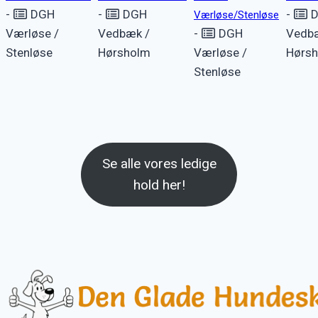
-
DGH
-
DGH
-
D
Værløse/Stenløse
Værløse /
Vedbæk /
-
DGH
Vedb
Stenløse
Hørsholm
Værløse /
Hørs
Stenløse
Se alle vores ledige
hold her!