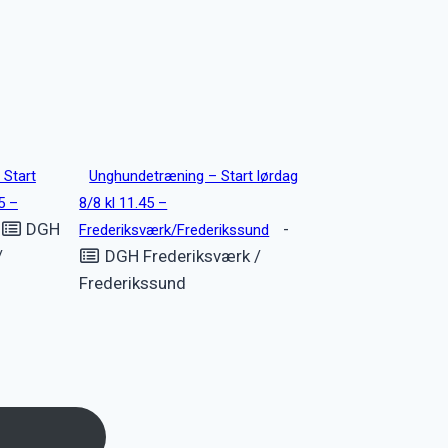
 Start
Unghundetræning – Start lørdag
5 –
8/8 kl 11.45 –
-
DGH
-
Frederiksværk/Frederikssund
/
DGH Frederiksværk /
Frederikssund