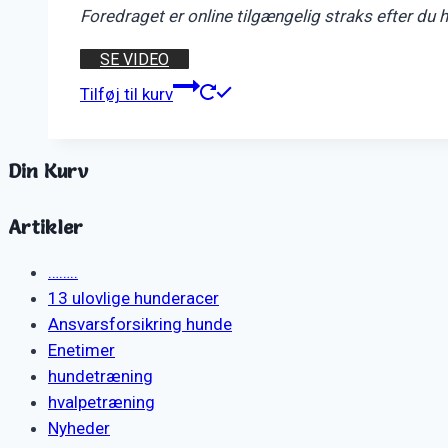
Foredraget er online tilgængelig straks efter du
SE VIDEO
Tilføj til kurv
Din Kurv
Artikler
……..
13 ulovlige hunderacer
Ansvarsforsikring hunde
Enetimer
hundetræning
hvalpetræning
Nyheder