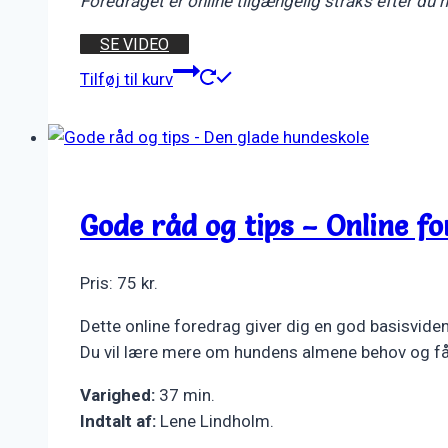
Foredraget er online tilgængelig straks efter du
SE VIDEO
Tilføj til kurv
Gode råd og tips – Online f
Pris:
75
kr.
Dette online foredrag giver dig en god basisviden 
Du vil lære mere om hundens almene behov og få
Varighed:
37 min.
Indtalt af:
Lene Lindholm.