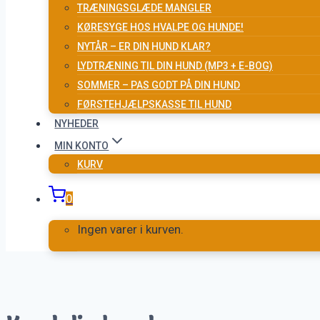
TRÆNINGSGLÆDE MANGLER
KØRESYGE HOS HVALPE OG HUNDE!
NYTÅR – ER DIN HUND KLAR?
LYDTRÆNING TIL DIN HUND (MP3 + E-BOG)
SOMMER – PAS GODT PÅ DIN HUND
FØRSTEHJÆLPSKASSE TIL HUND
NYHEDER
MIN KONTO
KURV
0
Ingen varer i kurven.