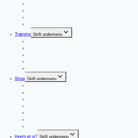
Træning i by og skov
Hjernegymnastik
Enetime med personlig træner (60 min.)
Ekstra deltager til hundetræning
Træning
Skift undermenu
Vores træningsmetoder
Træningspladser
Huskeliste
Regler på træningsplads
? Ofte stillede spørgsmål
Shop
Skift undermenu
Enetime med personlig træner (60 min.)
Enetime ekstra tid (+ 30 min.)
Gavekort til enetime
Gavekort til hundetræning
Hjemmeskolen – altid online!
Lydtræning til din hund (MP3 + E-Bog)
Video: Spor teori & praksis
Hvem er vi?
Skift undermenu