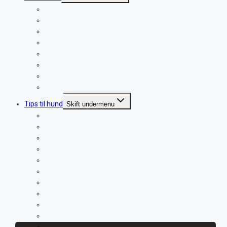
Lene – Hundetræner
Kim – Hundetræner
Kontakt os
Martinus Dyreklinik
Furesø Dyreklinik
Trørød Dyreklinik
Hundefysio
Dyrenes Beskyttelse
Tips til hund
Skift undermenu
Kend din hund
De dæmpende signaler – Hundesprog
Ny hvalp i hjemmet – hundehvalp
Gåtur med din hvalp.
Teenagerhund – Pubertethund
Godbidder til hunde
Træningsglæde mangler
Køresyge hos hvalpe og hunde!
Nytår – Er din hund klar?
Lydtræning til din hund (MP3 + E-Bog)
Sommer – pas godt på din hund