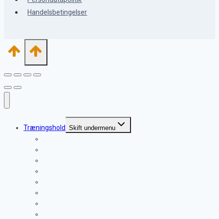
Handelsbetingelser
Træningshold
Skift undermenu
Hvalpetræning 9 uger – 6 mdr.
Unghundetræning 5 mdr. – 12 mdr.
Unghundetræning øvede
Hundetræning 1 – 15 år
Gå pænt – indkald
Lydighed
Sportræning
Rally – Lydighed