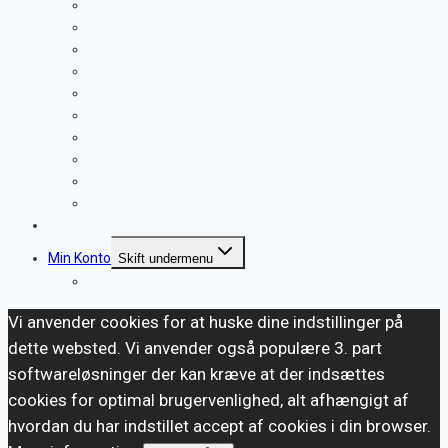
Ny hvalp i hjemmet – hundehvalp
Gåtur med din hvalp.
Teenagerhund – Pubertethund
Godbidder til hunde
Træningsglæde mangler
Køresyge hos hvalpe og hunde!
Nytår – Er din hund klar?
Lydtræning til din hund (MP3 + E-Bog)
Sommer – pas godt på din hund
Førstehjælpskasse til hund
Nyheder
Min Konto
Skift undermenu
Kurv
Vi anvender cookies for at huske dine indstillinger på
dette websted. Vi anvender også populære 3. part
softwareløsninger der kan kræve at der indsættes
cookies for optimal brugervenlighed, alt afhængigt af
hvordan du har indstillet accept af cookies i din browser.