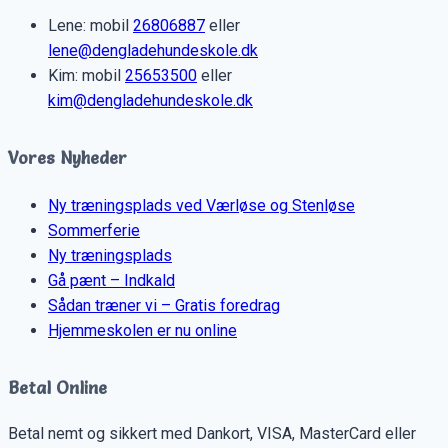
Lene: mobil
26806887
eller
lene@dengladehundeskole.dk
Kim: mobil
25653500
eller
kim@dengladehundeskole.dk
Vores Nyheder
Ny træningsplads ved Værløse og Stenløse
Sommerferie
Ny træningsplads
Gå pænt – Indkald
Sådan træner vi – Gratis foredrag
Hjemmeskolen er nu online
Betal Online
Betal nemt og sikkert med Dankort, VISA, MasterCard eller