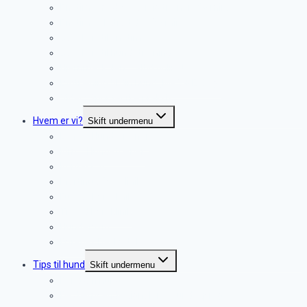
Enetime med personlig træner (60 min.)
Enetime ekstra tid (+ 30 min.)
Gavekort til enetime
Gavekort til hundetræning
Hjemmeskolen – altid online!
Lydtræning til din hund (MP3 + E-Bog)
Video: Spor teori & praksis
Hvem er vi?
Skift undermenu
Lene – Hundetræner
Kim – Hundetræner
Kontakt os
Martinus Dyreklinik
Furesø Dyreklinik
Trørød Dyreklinik
Hundefysio
Dyrenes Beskyttelse
Tips til hund
Skift undermenu
Kend din hund
De dæmpende signaler – Hundesprog