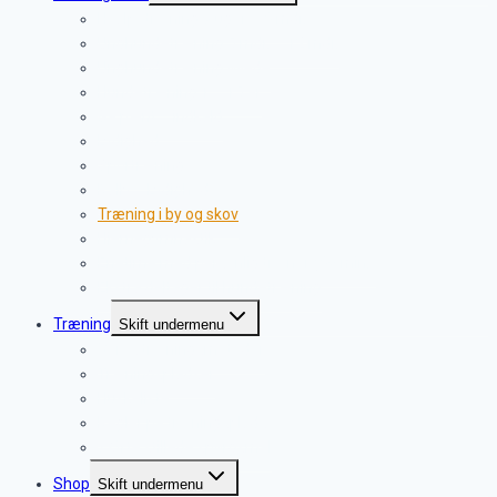
Hvalpetræning 9 uger – 6 mdr.
Unghundetræning 5 mdr. – 12 mdr.
Unghundetræning øvede
Hundetræning 1 – 15 år
Gå pænt – indkald
Lydighed
Sportræning
Rally – Lydighed
Træning i by og skov
Hjernegymnastik
Enetime med personlig træner (60 min.)
Ekstra deltager til hundetræning
Træning
Skift undermenu
Vores træningsmetoder
Træningspladser
Huskeliste
Regler på træningsplads
? Ofte stillede spørgsmål
Shop
Skift undermenu