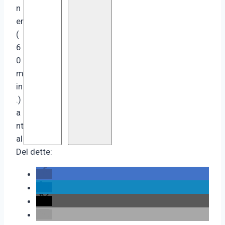
n
er
(
6
0
m
in
.)
a
nt
al
Del dette: