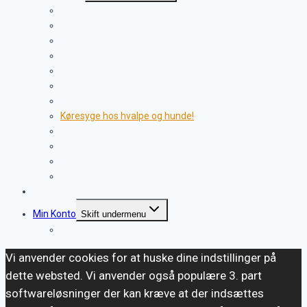
Kend din hund
De dæmpende signaler – Hundesprog
Ny hvalp i hjemmet – hundehvalp
Gåtur med din hvalp.
Teenagerhund – Pubertethund
Godbidder til hunde
Træningsglæde mangler
Køresyge hos hvalpe og hunde!
Nytår – Er din hund klar?
Lydtræning til din hund (MP3 + E-Bog)
Sommer – pas godt på din hund
Førstehjælpskasse til hund
Nyheder
Min Konto
Skift undermenu
Kurv
Vi anvender cookies for at huske dine indstillinger på
dette websted. Vi anvender også populære 3. part
softwareløsninger der kan kræve at der indsættes