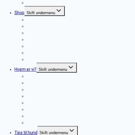
? Ofte stillede spørgsmål
Shop
Skift undermenu
Enetime med personlig træner (60 min.)
Enetime ekstra tid (+ 30 min.)
Gavekort til enetime
Gavekort til hundetræning
Hjemmeskolen – altid online!
Lydtræning til din hund (MP3 + E-Bog)
Video: Spor teori & praksis
Hvem er vi?
Skift undermenu
Lene – Hundetræner
Kim – Hundetræner
Kontakt os
Martinus Dyreklinik
Furesø Dyreklinik
Trørød Dyreklinik
Hundefysio
Dyrenes Beskyttelse
Tips til hund
Skift undermenu