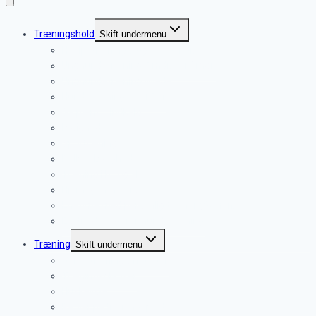
Træningshold
Skift undermenu
Hvalpetræning 9 uger – 6 mdr.
Unghundetræning 5 mdr. – 12 mdr.
Unghundetræning øvede
Hundetræning 1 – 15 år
Gå pænt – indkald
Lydighed
Sportræning
Rally – Lydighed
Træning i by og skov
Hjernegymnastik
Enetime med personlig træner (60 min.)
Ekstra deltager til hundetræning
Træning
Skift undermenu
Vores træningsmetoder
Træningspladser
Huskeliste
Regler på træningsplads