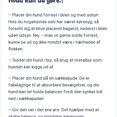
Hvad kan du gøre.?
– Placér din hund forrest i bilen og med udsyn.
Hvis du nogensinde selv har været køresyg, så
forestil dig at blive placeret bagerst, nederst i bilen
uden udsyn. Nej – man vil gerne sidde forrest,
kunne se ud og ikke mindst være i nærheden af
flokken.
– Sidder din hund i bur, så brug et metalbur som
hunden kan kigge ud af.
– Placér din hund på en sækkepude. De er
fabelagtige til at absorbere bevægelser, og din
hund kan let holde balancen fordi den synker lidt
ned i sækkepuden.
– Giv den vat i det ene øre. Det hjælper med at
skabe balance, og mindsker køresygen.