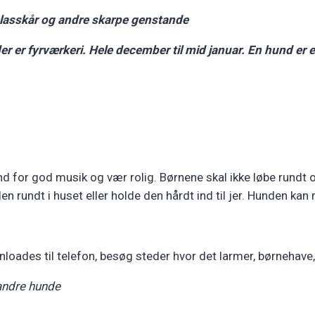
glasskår og andre skarpe genstande
er er fyrværkeri.
Hele december til mid januar. En hund er 
ænd for god musik og vær rolig. Børnene skal ikke løbe rundt o
en rundt i huset eller holde den hårdt ind til jer. Hunden ka
nloades til telefon, besøg steder hvor det larmer, børnehav
r andre hunde