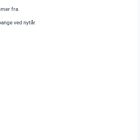
mmer fra.
bange ved nytår.