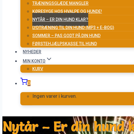
TRÆNINGSGLÆDE MANGLER
KØRESYGE HOS HVALPE OG HUNDE!
NYTÅR – ER DIN HUND KLAR?
LYDTRÆNING TIL DIN HUND (MP3 + E-BOG)
SOMMER – PAS GODT PÅ DIN HUND
FØRSTEHJÆLPSKASSE TIL HUND
NYHEDER
MIN KONTO
KURV
0
Ingen varer i kurven.
Nytår – Er din hund 