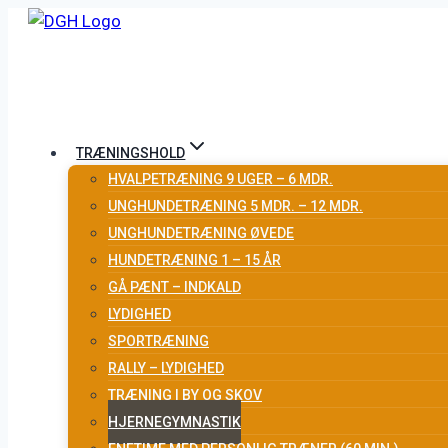
Fortsæt
til
indhold
TRÆNINGSHOLD
HVALPETRÆNING 9 UGER – 6 MDR.
UNGHUNDETRÆNING 5 MDR. – 12 MDR.
UNGHUNDETRÆNING ØVEDE
HUNDETRÆNING 1 – 15 ÅR
GÅ PÆNT – INDKALD
LYDIGHED
SPORTRÆNING
RALLY – LYDIGHED
TRÆNING I BY OG SKOV
HJERNEGYMNASTIK