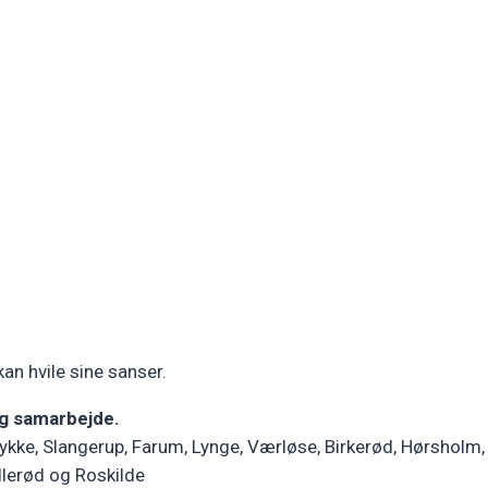
an hvile sine sanser.
og samarbejde.
tykke, Slangerup, Farum, Lynge, Værløse, Birkerød, Hørshol
llerød og Roskilde