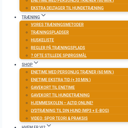
ENETIME MED PERSONLIG TRÆNER (60 MIN.)
EKSTRA DELTAGER TIL HUNDETRÆNING
TRÆNING
VORES TRÆNINGSMETODER
TRÆNINGSPLADSER
HUSKELISTE
REGLER PÅ TRÆNINGSPLADS
? OFTE STILLEDE SPØRGSMÅL
SHOP
ENETIME MED PERSONLIG TRÆNER (60 MIN.)
ENETIME EKSTRA TID (+ 30 MIN.)
GAVEKORT TIL ENETIME
GAVEKORT TIL HUNDETRÆNING
HJEMMESKOLEN – ALTID ONLINE!
LYDTRÆNING TIL DIN HUND (MP3 + E-BOG)
VIDEO: SPOR TEORI & PRAKSIS
HVEM ER VI?