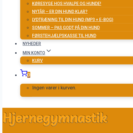
KØRESYGE HOS HVALPE OG HUNDE!
NYTÅR – ER DIN HUND KLAR?
LYDTRÆNING TIL DIN HUND (MP3 + E-BOG)
SOMMER – PAS GODT PÅ DIN HUND
FØRSTEHJÆLPSKASSE TIL HUND
NYHEDER
MIN KONTO
KURV
0
Ingen varer i kurven.
Hjernegymnastik