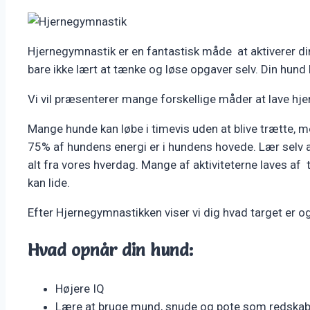
Hjernegymnastik er en fantastisk måde at aktiverer din
bare ikke lært at tænke og løse opgaver selv. Din hund 
Vi vil præsenterer mange forskellige måder at lave hjer
Mange hunde kan løbe i timevis uden at blive trætte, me
75% af hundens energi er i hundens hovede. Lær selv at 
alt fra vores hverdag. Mange af aktiviteterne laves af 
kan lide.
Efter Hjernegymnastikken viser vi dig hvad target er o
Hvad opnår din hund:
Højere IQ
Lære at bruge mund, snude og pote som redska