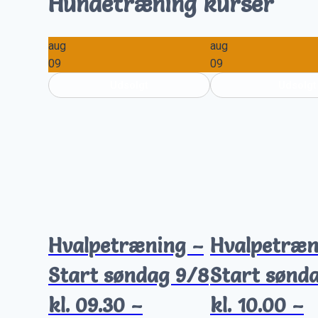
Hundetræning kurser
aug
aug
09
09
Udsolgt
Udsolgt
Hvalpetræning –
Hvalpetræn
Start søndag 9/8
Start sønd
kl. 09.30 –
kl. 10.00 –