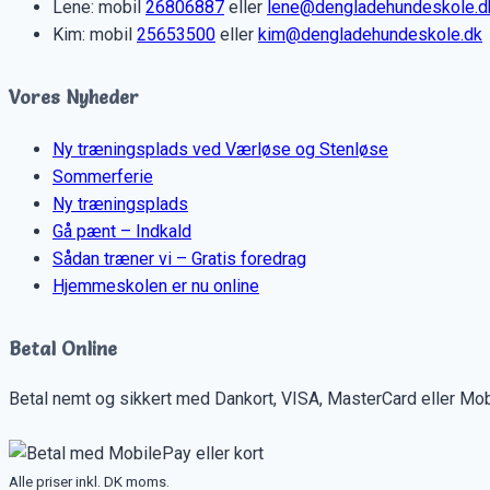
Lene: mobil
26806887
eller
lene@dengladehundeskole.d
Kim: mobil
25653500
eller
kim@dengladehundeskole.dk
Vores Nyheder
Ny træningsplads ved Værløse og Stenløse
Sommerferie
Ny træningsplads
Gå pænt – Indkald
Sådan træner vi – Gratis foredrag
Hjemmeskolen er nu online
Betal Online
Betal nemt og sikkert med Dankort, VISA, MasterCard eller Mob
Alle priser inkl. DK moms.