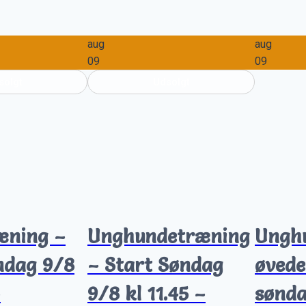
aug
aug
09
09
solgt
Udsolgt
æning –
Unghundetræning
Ungh
ndag 9/8
– Start Søndag
øvede
–
9/8 kl 11.45 –
sønda