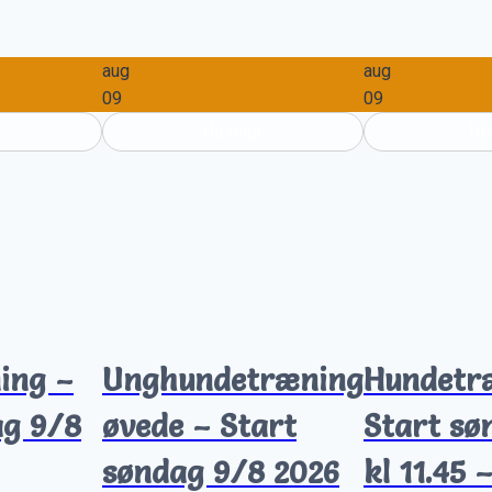
aug
aug
09
09
Udsolgt
Ud
ing –
Unghundetræning
Hundetr
ag 9/8
øvede – Start
Start sø
søndag 9/8 2026
kl 11.45 