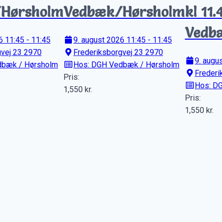
Hørsholm
Vedbæk/Hørsholm
kl 11.
Vedb
6 11:45 - 11:45
9. august 2026 11:45 - 11:45
gvej 23 2970
Frederiksborgvej 23 2970
9. augu
dbæk / Hørsholm
Hos: DGH Vedbæk / Hørsholm
Frederi
Pris:
Hos: D
1,550
kr.
Pris:
1,550
kr.