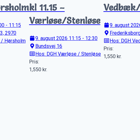
rsholm
kl 11.15 –
Vedbæk/
Værløse/Stenløse
00 - 11:15
9. august 202
23, 2970
Frederiksbor
9. august 2026 11:15 - 12:30
/ Hørsholm
Hos: DGH Ve
Bundsvej 16
Pris:
Hos: DGH Værløse / Stenløse
1,550
kr.
Pris:
1,550
kr.