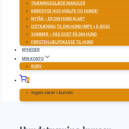
TRÆNINGSGLÆDE MANGLER
KØRESYGE HOS HVALPE OG HUNDE!
NYTÅR – ER DIN HUND KLAR?
LYDTRÆNING TIL DIN HUND (MP3 + E-BOG)
SOMMER – PAS GODT PÅ DIN HUND
FØRSTEHJÆLPSKASSE TIL HUND
NYHEDER
MIN KONTO
KURV
0
Ingen varer i kurven.