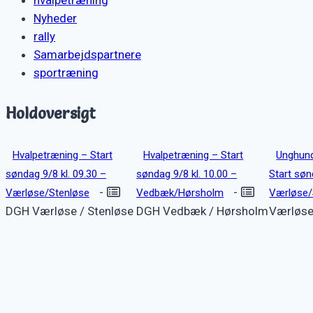
Nyheder
rally
Samarbejdspartnere
sportræning
Holdoversigt
Hvalpetræning – Start
Hvalpetræning – Start
Unghund
søndag 9/8 kl. 09.30 –
søndag 9/8 kl. 10.00 –
Start søn
-
-
Værløse/Stenløse
Vedbæk/Hørsholm
Værløse/
DGH Værløse / Stenløse
DGH Vedbæk / Hørsholm
Værløse