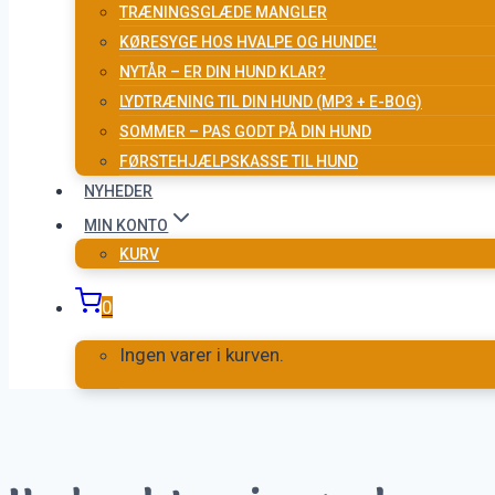
TRÆNINGSGLÆDE MANGLER
KØRESYGE HOS HVALPE OG HUNDE!
NYTÅR – ER DIN HUND KLAR?
LYDTRÆNING TIL DIN HUND (MP3 + E-BOG)
SOMMER – PAS GODT PÅ DIN HUND
FØRSTEHJÆLPSKASSE TIL HUND
NYHEDER
MIN KONTO
KURV
0
Ingen varer i kurven.