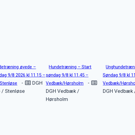
etræning øvede –
Hundetræning – Start
Unghundetræni
dag 9/8 2026 kl 11.15 –
søndag 9/8 kl 11.45 –
Søndag 9/8 kl 1
-
DGH
-
Stenløse
Vedbæk/Hørsholm
Vedbæk/Hørsh
 / Stenløse
DGH Vedbæk /
DGH Vedbæk 
Hørsholm