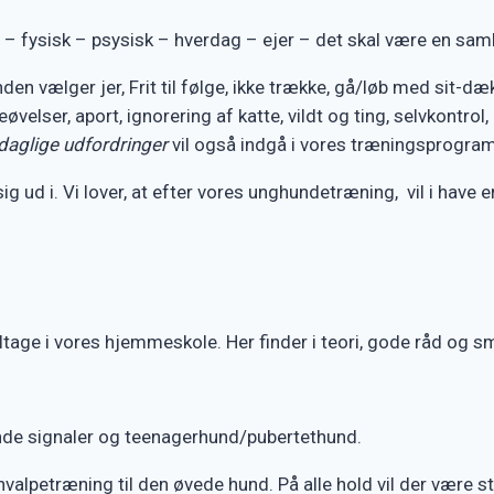
r – fysisk – psysisk – hverdag – ejer – det skal være en sam
 vælger jer, Frit til følge, ikke trække, gå/løb med sit-dæk-
velser, aport, ignorering af katte, vildt og ting, selvkontrol, 
daglige udfordringer
vil også indgå i vores træningsprogram
sig ud i. Vi lover, at efter vores unghundetræning, vil i hav
deltage i vores hjemmeskole. Her finder i teori, gode råd og
nde signaler og teenagerhund/pubertethund.
hvalpetræning til den øvede hund. På alle hold vil der være s