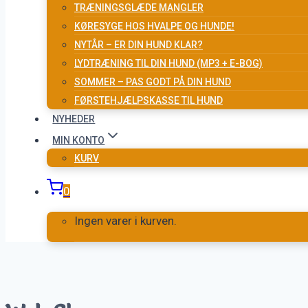
TRÆNINGSGLÆDE MANGLER
KØRESYGE HOS HVALPE OG HUNDE!
NYTÅR – ER DIN HUND KLAR?
LYDTRÆNING TIL DIN HUND (MP3 + E-BOG)
SOMMER – PAS GODT PÅ DIN HUND
FØRSTEHJÆLPSKASSE TIL HUND
NYHEDER
MIN KONTO
KURV
0
Ingen varer i kurven.