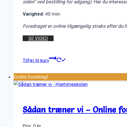
siden” ved bestilling for adgang).
Har du interess
Varighed:
40 min.
Foredraget er online tilgængelig straks efter du
SE VIDEO
Tilføj til kurv
Gratis foredrag!
Sådan træner vi – Online fo
Pris:
0
kr.