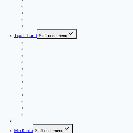
Furesø Dyreklinik
Trørød Dyreklinik
Hundefysio
Dyrenes Beskyttelse
Tips til hund
Skift undermenu
Kend din hund
De dæmpende signaler – Hundesprog
Ny hvalp i hjemmet – hundehvalp
Gåtur med din hvalp.
Teenagerhund – Pubertethund
Godbidder til hunde
Træningsglæde mangler
Køresyge hos hvalpe og hunde!
Nytår – Er din hund klar?
Lydtræning til din hund (MP3 + E-Bog)
Sommer – pas godt på din hund
Førstehjælpskasse til hund
Nyheder
Min Konto
Skift undermenu