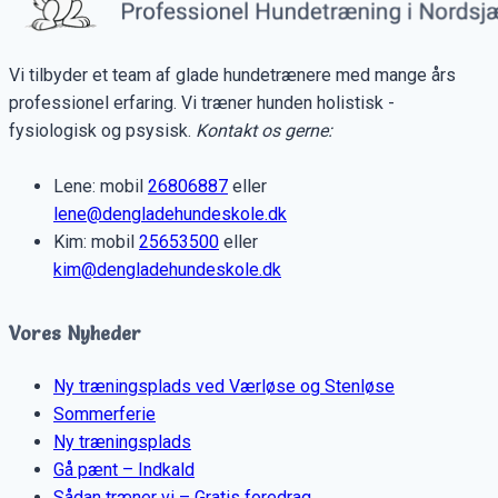
Vi tilbyder et team af glade hundetrænere med mange års
professionel erfaring. Vi træner hunden holistisk -
fysiologisk og psysisk.
Kontakt os gerne:
Lene: mobil
26806887
eller
lene@dengladehundeskole.dk
Kim: mobil
25653500
eller
kim@dengladehundeskole.dk
Vores Nyheder
Ny træningsplads ved Værløse og Stenløse
Sommerferie
Ny træningsplads
Gå pænt – Indkald
Sådan træner vi – Gratis foredrag