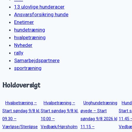
13 ulovlige hunderacer
Ansvarsforsikring hunde
Enetimer
hundetræning
hvalpetræning
Nyheder
rally
Samarbejdspartnere
sportræning
Holdoversigt
Hvalpetræning –
Hvalpetræning –
Unghundetræning
Hund
Start søndag 9/8 kl.
Start søndag 9/8 kl.
øvede – Start
Start 
09.30 –
10.00 –
søndag 9/8 2026 kl
11.45 
Værløse/Stenløse
Vedbæk/Hørsholm
11.15 –
Vedbæ