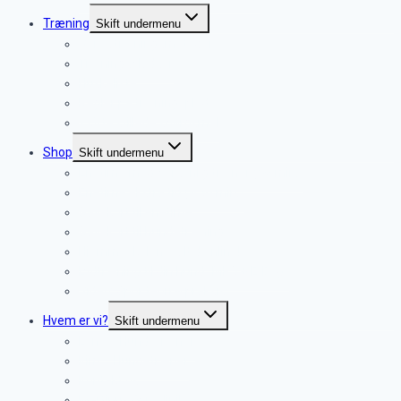
Træning
Skift undermenu
Vores træningsmetoder
Træningspladser
Huskeliste
Regler på træningsplads
? Ofte stillede spørgsmål
Shop
Skift undermenu
Enetime med personlig træner (60 min.)
Enetime ekstra tid (+ 30 min.)
Gavekort til enetime
Gavekort til hundetræning
Hjemmeskolen – altid online!
Lydtræning til din hund (MP3 + E-Bog)
Video: Spor teori & praksis
Hvem er vi?
Skift undermenu
Lene – Hundetræner
Kim – Hundetræner
Kontakt os
Martinus Dyreklinik