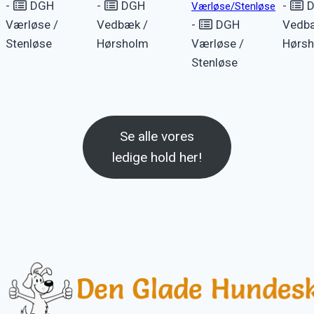
-
DGH
-
DGH
-
D
Værløse/Stenløse
Værløse /
Vedbæk /
-
DGH
Vedb
Stenløse
Hørsholm
Værløse /
Hørs
Stenløse
Se alle vores
ledige hold her!