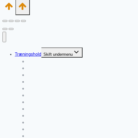
Træningshold
Skift undermenu
Hvalpetræning 9 uger – 6 mdr.
Unghundetræning 5 mdr. – 12 mdr.
Unghundetræning øvede
Hundetræning 1 – 15 år
Gå pænt – indkald
Lydighed
Sportræning
Rally – Lydighed
Træning i by og skov
Hjernegymnastik
Enetime med personlig træner (60 min.)
Ekstra deltager til hundetræning