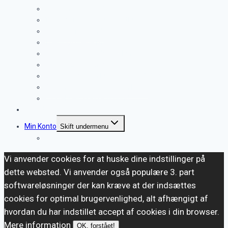
Gåtur med din hvalp.
Teenagerhund – Pubertethund
Godbidder til hunde
Træningsglæde mangler
Køresyge hos hvalpe og hunde!
Nytår – Er din hund klar?
Lydtræning til din hund (MP3 + E-Bog)
Sommer – pas godt på din hund
Førstehjælpskasse til hund
Nyheder
Min Konto
Skift undermenu
Kurv
Vi anvender cookies for at huske dine indstillinger på
dette websted. Vi anvender også populære 3. part
softwareløsninger der kan kræve at der indsættes
cookies for optimal brugervenlighed, alt afhængigt af
hvordan du har indstillet accept af cookies i din browser.
Mere information
OK, forstået!