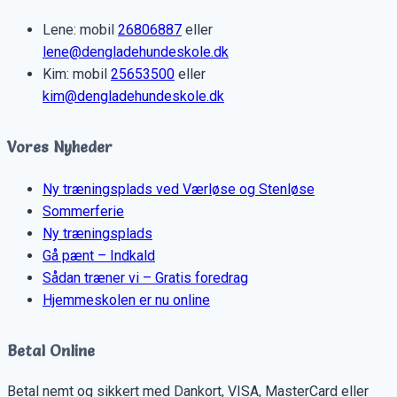
Lene: mobil
26806887
eller
lene@dengladehundeskole.dk
Kim: mobil
25653500
eller
kim@dengladehundeskole.dk
Vores Nyheder
Ny træningsplads ved Værløse og Stenløse
Sommerferie
Ny træningsplads
Gå pænt – Indkald
Sådan træner vi – Gratis foredrag
Hjemmeskolen er nu online
Betal Online
Betal nemt og sikkert med Dankort, VISA, MasterCard eller