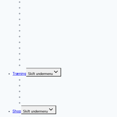
Hvalpetræning 9 uger – 6 mdr.
Unghundetræning 5 mdr. – 12 mdr.
Unghundetræning øvede
Hundetræning 1 – 15 år
Gå pænt – indkald
Lydighed
Sportræning
Rally – Lydighed
Træning i by og skov
Hjernegymnastik
Enetime med personlig træner (60 min.)
Ekstra deltager til hundetræning
Træning
Skift undermenu
Vores træningsmetoder
Træningspladser
Huskeliste
Regler på træningsplads
? Ofte stillede spørgsmål
Shop
Skift undermenu