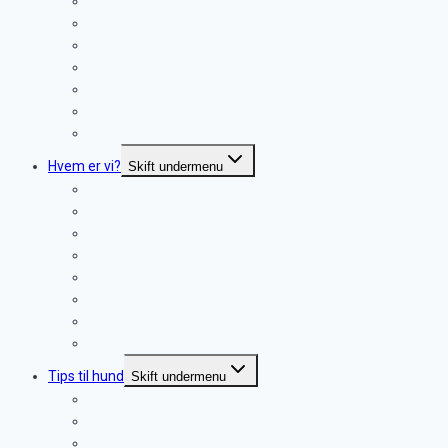
Enetime med personlig træner (60 min.)
Enetime ekstra tid (+ 30 min.)
Gavekort til enetime
Gavekort til hundetræning
Hjemmeskolen – altid online!
Lydtræning til din hund (MP3 + E-Bog)
Video: Spor teori & praksis
Hvem er vi?
Skift undermenu
Lene – Hundetræner
Kim – Hundetræner
Kontakt os
Martinus Dyreklinik
Furesø Dyreklinik
Trørød Dyreklinik
Hundefysio
Dyrenes Beskyttelse
Tips til hund
Skift undermenu
Kend din hund
De dæmpende signaler – Hundesprog
Ny hvalp i hjemmet – hundehvalp