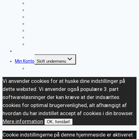
Godbidder til hunde
Træningsglæde mangler
Køresyge hos hvalpe og hunde!
Nytår – Er din hund klar?
Lydtræning til din hund (MP3 + E-Bog)
Sommer – pas godt på din hund
Førstehjælpskasse til hund
Nyheder
Min Konto
Skift undermenu
Kurv
Vi anvender cookies for at huske dine indstillinger på
dette websted. Vi anvender også populære 3. part
softwareløsninger der kan kræve at der indsættes
cookies for optimal brugervenlighed, alt afhængigt af
hvordan du har indstillet accept af cookies i din browser.
Mere information
OK, forstået!
Cookie indstillingerne på denne hjemmeside er aktiveret