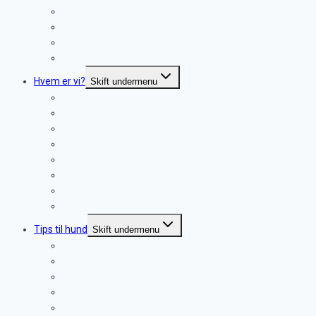
Gavekort til hundetræning
Hjemmeskolen – altid online!
Lydtræning til din hund (MP3 + E-Bog)
Video: Spor teori & praksis
Hvem er vi?
Skift undermenu
Lene – Hundetræner
Kim – Hundetræner
Kontakt os
Martinus Dyreklinik
Furesø Dyreklinik
Trørød Dyreklinik
Hundefysio
Dyrenes Beskyttelse
Tips til hund
Skift undermenu
Kend din hund
De dæmpende signaler – Hundesprog
Ny hvalp i hjemmet – hundehvalp
Gåtur med din hvalp.
Teenagerhund – Pubertethund