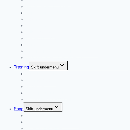
Unghundetræning øvede
Hundetræning 1 – 15 år
Gå pænt – indkald
Lydighed
Sportræning
Rally – Lydighed
Træning i by og skov
Hjernegymnastik
Enetime med personlig træner (60 min.)
Ekstra deltager til hundetræning
Træning
Skift undermenu
Vores træningsmetoder
Træningspladser
Huskeliste
Regler på træningsplads
? Ofte stillede spørgsmål
Shop
Skift undermenu
Enetime med personlig træner (60 min.)
Enetime ekstra tid (+ 30 min.)
Gavekort til enetime