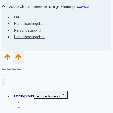
© 2026 Den Glade Hundeskole | Design & koncept:
XCW&M
FAQ
Handelsbetingelser
Persondatapolitik
Handelsbetingelser
Træningshold
Skift undermenu
Hvalpetræning 9 uger – 6 mdr.
Unghundetræning 5 mdr. – 12 mdr.